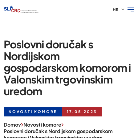
HR
Poslovni doručak s
Nordijskom
gospodarskom komorom i
Valonskim trgovinskim
uredom
NOVOSTI KOMORE
17.05.2023
Domov
Novosti komore
Poslovni doručak s Nordijskom gospodarskom
komorom i Valonskim trgovinskim uredom