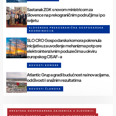
Sastanak ZGK s novom ministricom za
Slovence na prekograničnim područjima i po
svijetu
SLOVENSKA PREKOGRANIČNA GOSPODARSKA
KOORDINACIJA
SLO CRO Gospodarska komora pokrenula
inicijativu za uvođenje mehanizma potpore
elektrointenzivnim poduzećima u okviru
europskog CISAF-a
NOVOSTI KOMORE
Atlantic Grupa gradi budućnost na inovacijama,
održivosti i snažnim rezultatima
NOVOSTI ČLANOVA
HRVATSKA GOSPODARSKA ZAJEDNICA U SLOVENIJI
NOVOSTI ČLANOVA
NOVOSTI IZ VELEPOSLANSTVA