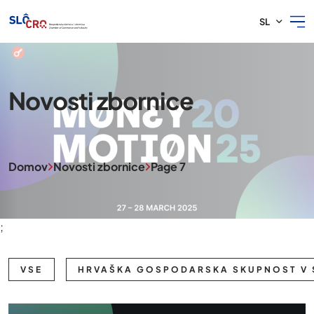
SL
Novosti zbornice
Domov
Novosti zbornice
Page 7
;
VSE
HRVAŠKA GOSPODARSKA SKUPNOST V 