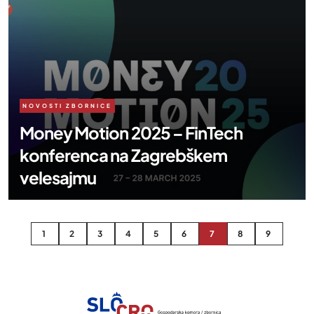
NOVOSTI ZBORNICE
Money Motion 2025 – FinTech
konferenca na Zagrebškem
velesajmu
1
2
3
4
5
6
7
8
9