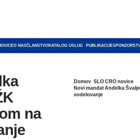
NOVICE
O NAS
ČLANSTVO
KATALOG USLUG
PUBLIKACIJE
SPONZORST
lka
Domov
SLO CRO novice
Novi mandat Anđelka Švalj
ŽK
sodelovanje
kom na
anje