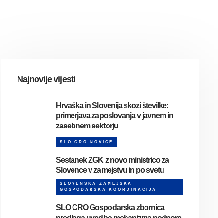
Najnovije vijesti
Hrvaška in Slovenija skozi številke:
primerjava zaposlovanja v javnem in
zasebnem sektorju
SLO CRO NOVICE
Sestanek ZGK z novo ministrico za
Slovence v zamejstvu in po svetu
SLOVENSKA ZAMEJSKA
GOSPODARSKA KOORDINACIJA
SLO CRO Gospodarska zbornica
predlaga uvedbo mehanizma podpore