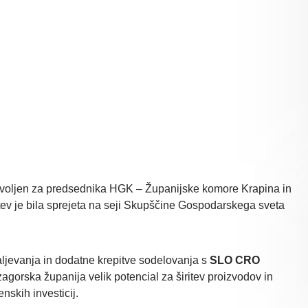
izvoljen za predsednika HGK – Županijske komore Krapina in
očitev je bila sprejeta na seji Skupščine Gospodarskega sveta
aljevanja in dodatne krepitve sodelovanja s
SLO CRO
zagorska županija velik potencial za širitev proizvodov in
enskih investicij.