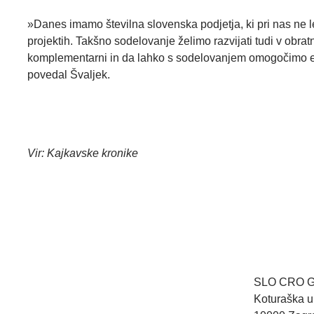
»Danes imamo številna slovenska podjetja, ki pri nas ne l
projektih. Takšno sodelovanje želimo razvijati tudi v obra
komplementarni in da lahko s sodelovanjem omogočimo en
povedal Švaljek.
Vir: Kajkavske kronike
SLO CRO Go
Koturaška ul