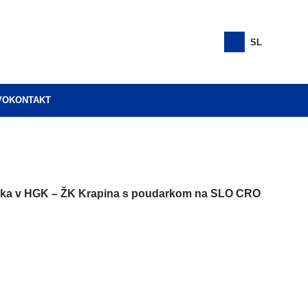
SL
VO
KONTAKT
eka v HGK – ŽK Krapina s poudarkom na SLO CRO