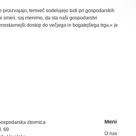
e proizvajajo, temveč sodelujejo tudi pri gospodarskih
tni smeri, saj menimo, da sta naši gospodarstvi
ostavnejši dostop do večjega in bogatejšega trga,« je
Meni
spodarska zbornica
. 69
O nas