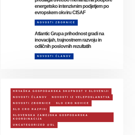
energetsko intenzivnim podjetjem po
evropskem okviru CISAF
NOVOSTI ZBORNICE
Atlantic Grupa prihodnost gradi na
inovacijah, trajnostnem razvoju in
odličnih poslovnih rezultatih
NOVOSTI ČLANOV
HRVAŠKA GOSPODARSKA SKUPNOST V SLOVENIJI
NOVOSTI ČLANOV
NOVOSTI IZ VELEPOSLANSTVA
NOVOSTI ZBORNICE
SLO CRO NOVICE
SLO CRO RAZPISI
SLOVENSKA ZAMEJSKA GOSPODARSKA
KOORDINACIJA
UNCATEGORIZED @SL