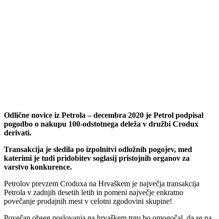
Odlične novice iz Petrola – decembra 2020
je Petrol podpisal
pogodbo o nakupu 100-odstotnega deleža v družbi Crodux
derivati.
Transakcija je sledila po izpolnitvi odložnih pogojev, med
katerimi je tudi pridobitev soglasij pristojnih organov za
varstvo konkurence.
Petrolov prevzem Croduxa na Hrvaškem je največja transakcija
Petrola v zadnjih desetih letih in pomeni največje enkratno
povečanje prodajnih mest v celotni zgodovini skupine!
Povečan obseg poslovanja na hrvaškem trgu bo omogočal, da se na