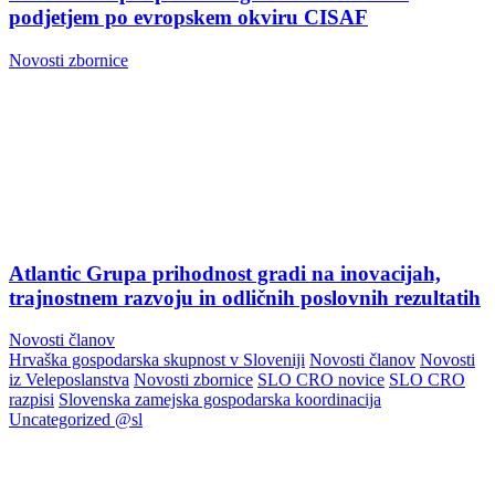
podjetjem po evropskem okviru CISAF
Novosti zbornice
Atlantic Grupa prihodnost gradi na inovacijah,
trajnostnem razvoju in odličnih poslovnih rezultatih
Novosti članov
Hrvaška gospodarska skupnost v Sloveniji
Novosti članov
Novosti
iz Veleposlanstva
Novosti zbornice
SLO CRO novice
SLO CRO
razpisi
Slovenska zamejska gospodarska koordinacija
Uncategorized @sl