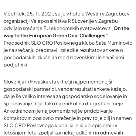
V četrtek, 25. 11. 2021, se je v hotelu Westin v Zagrebu, v
organizaciji Veleposalništva R SLovenije v Zagrebu
odvijalo srečanje EU ekonomskih svetovalcev z „
On the
way to the European Green Deal Challenges“.
Predsednik SLO CRO Poslovnega kluba Saša Muminović
je na srečanju predstavil izsledke rezultatov ankete o
gospodarskih izkušnjah med slovenskimi in hrvaškimi
podjetniki.
Slovenija in Hrvaška sta si tretji najpomembnejši
gospodarski partnerici, vendar rezultati ankete kažejo,
da je še veliko interesa za gospodarsko sodelovanje in
spoznavanje trga, tako na eni kot na drugi strani meje.
Anketirancem je najpomembnejše pridobivanje
kontaktov in poslovno mreženje in prav to je cilj in namen
SLO CRO Poslovnega kluba, ki je kljub epidemiji v
letošnjem letu izpeljal kar nekaj odličnih in odmevnih