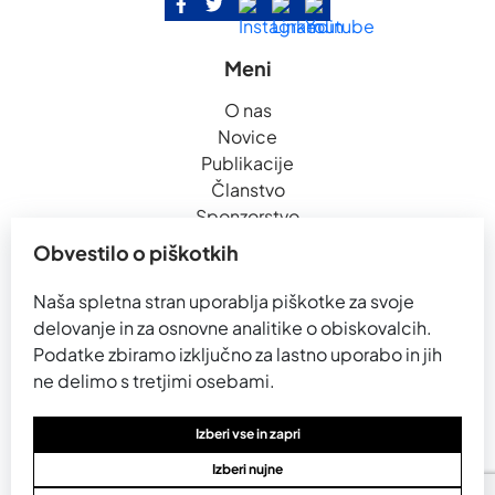
Meni
O nas
Novice
Publikacije
Članstvo
Sponzorstvo
Kontakt
Obvestilo o piškotkih
Naša spletna stran uporablja piškotke za svoje
Partnerji
delovanje in za osnovne analitike o obiskovalcih.
Podatke zbiramo izključno za lastno uporabo in jih
ne delimo s tretjimi osebami.
Izberi vse in zapri
Izberi nujne
Splošni pogoji
Piškotki