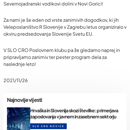
Severnojadranski vodikovi dolini v Novi Gorici!
Za nami je še eden od vrste zanimivih dogodkov, ki jih
Veleposlaništvo R Slovenije v Zagrebu letus organiziralo v
okviru predsedovanja Slovenije Svetu EU.
V SLO CRO Poslovnem klubu pa že gledamo naprej in
pripravljamo zanimiv ter pester program dela za
naslednje leto!
2021/11/26
Najnovije vijesti
Hrvaška in Slovenija skozi številke: primerjava
zaposlovanja v javnem in zasebnem sektorju
SLO CRO NOVICE