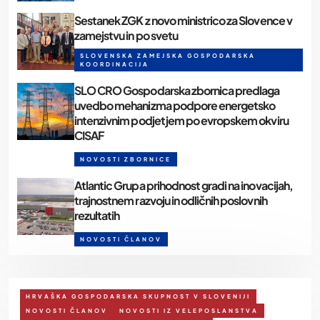
Sestanek ZGK z novo ministrico za Slovence v
zamejstvu in po svetu
SLOVENSKA ZAMEJSKA GOSPODARSKA
KOORDINACIJA
SLO CRO Gospodarska zbornica predlaga
uvedbo mehanizma podpore energetsko
intenzivnim podjetjem po evropskem okviru
CISAF
NOVOSTI ZBORNICE
Atlantic Grupa prihodnost gradi na inovacijah,
trajnostnem razvoju in odličnih poslovnih
rezultatih
NOVOSTI ČLANOV
HRVAŠKA GOSPODARSKA SKUPNOST V SLOVENIJI
NOVOSTI ČLANOV
NOVOSTI IZ VELEPOSLANSTVA