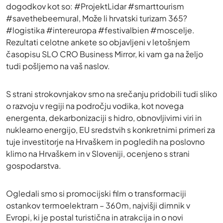
dogodkov kot so: #ProjektLidar #smarttourism
#savethebeemural, Može li hrvatski turizam 365?
#logistika #intereuropa #festivalbien #moscelje.
Rezultati celotne ankete so objavljeni v letošnjem
časopisu SLO CRO Business Mirror, ki vam ga na željo
tudi pošljemo na vaš naslov.
S strani strokovnjakov smo na srečanju pridobili tudi sliko
o razvoju v regiji na področju vodika, kot novega
energenta, dekarbonizaciji s hidro, obnovljivimi viri in
nuklearno energijo, EU sredstvih s konkretnimi primeri za
tuje investitorje na Hrvaškem in pogledih na poslovno
klimo na Hrvaškem in v Sloveniji, ocenjeno s strani
gospodarstva.
Ogledali smo si promocijski film o transformaciji
ostankov termoelektrarn – 360m, najvišji dimnik v
Evropi, ki je postal turistična in atrakcija in o novi